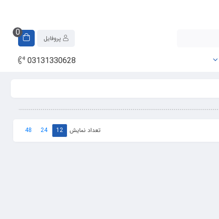
0
پروفایل
03131330628
تعداد نمایش
48
24
12