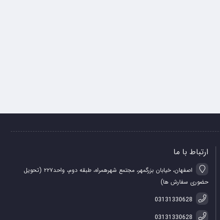
ارتباط با ما
اصفهان، خیابان بزرگمهر، مجتمع شهرهمراه، طبقه دوم، واحد۲۲۷ (تحویل
حضوری سفارش ها)
03131330628
03131330628