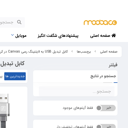
صفحه اصلی
پیشنهادهای شگفت انگیز
موبایل
صفحه اصلی
برچسب‌ها
کابل تبدیل USB به لایتنینگ رسی Canvas در کرج
کابل تبدیل USB به لایتنینگ رسی Canvas در ک
فیلتر
جستجو در نتایج
جدیدترین ها
پر
فقط آیتم‌های موجود
خیر
بله
فقط آیتم‌های تخفیف دار
خیر
بله