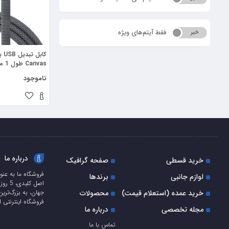
فقط آیتم‌های ویژه
خیر
بله
کاب
htning Cable 1m)
ناموجود
درباره ما
خرید قسطی
صفحه گرافیک
فروشگاه ما به عنو
لوازم جانبی
برندها
اصل ک
خرید عمده (استعلام قیمت)
محصولات
جهان، به بزرگ‌ترین
فروشگاه اینترنتی ا
مجله تخصصی
درباره ما
تماس با ما