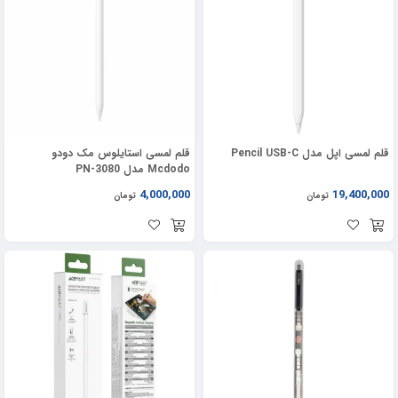
قلم لمسی اپل مدل Pencil USB-C
قلم لمسی استایلوس مک دودو
Mcdodo مدل PN-3080
4,000,000
19,400,000
تومان
تومان
31%