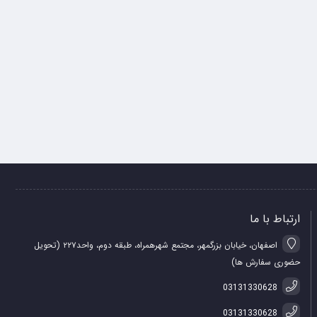
ارتباط با ما
اصفهان، خیابان بزرگمهر، مجتمع شهرهمراه، طبقه دوم، واحد۲۲۷ (تحویل
حضوری سفارش ها)
03131330628
03131330628