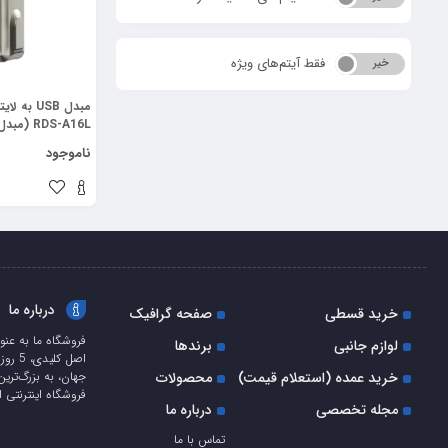
فقط آیتم‌های ویژه
خیر
بله
RDS-A16L)
ناموجود
درباره ما
خرید قسطی
صفحه گرافیک
فروشگاه ما به عنو
لوازم جانبی
برندها
اصل ک
خرید عمده (استعلام قیمت)
محصولات
جهان، به بزرگ‌ترین
فروشگاه اینترنتی ا
مجله تخصصی
درباره ما
تماس با ما