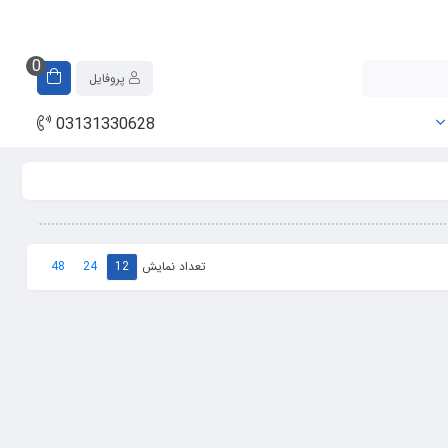
0
پروفایل
03131330628
تعداد نمایش
48
24
12