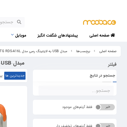
صفحه اصلی
پیشنهادهای شگفت انگیز
موبایل
صفحه اصلی
برچسب‌ها
مبدل USB به لایتنینگ رسی مدل OTG RDS-A16L در اصفهان
مبدل USB به لایتنینگ رسی مدل OTG RDS-A16L در اصفهان
فیلتر
جستجو در نتایج
جدیدترین ها
پر
فقط آیتم‌های موجود
خیر
بله
فقط آیتم‌های تخفیف دار
خیر
بله