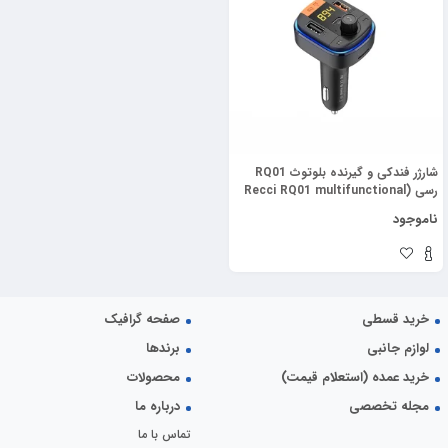
شارژر فندکی و گیرنده بلوتوث RQ01
رسی (Recci RQ01 multifunctional
wireless car MP3 player
ناموجود
Bluetooth)
خرید قسطی
صفحه گرافیک
لوازم جانبی
برندها
خرید عمده (استعلام قیمت)
محصولات
مجله تخصصی
درباره ما
تماس با ما