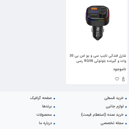
شارژر فندکی تایپ سی و یو اس بی 30
وات و گیرنده بلوتوثی RQ08 رسی
(RECCI RQ08 15W+15W MULTI-
ناموجود
FUNCTIONAL WITH FM CAR
CHARGER)
خرید قسطی
صفحه گرافیک
لوازم جانبی
برندها
خرید عمده (استعلام قیمت)
محصولات
مجله تخصصی
درباره ما