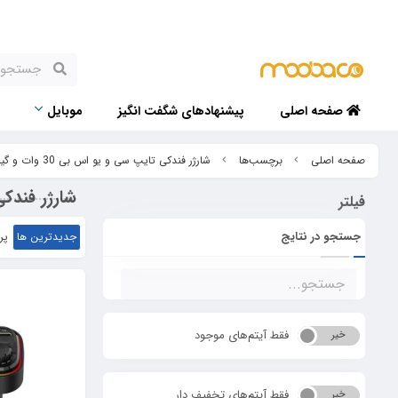
صفحه اصلی
پیشنهادهای شگفت انگیز
موبایل
صفحه اصلی
برچسب‌ها
شارژر فندکی تایپ سی و یو اس بی 30 وات و گیرنده بلوتوثی RQ08 رسی در رشت و گیلان
شارژر فندکی تایپ سی و یو 
فیلتر
جستجو در نتایج
جدیدترین ها
پر
فقط آیتم‌های موجود
خیر
بله
فقط آیتم‌های تخفیف دار
خیر
بله