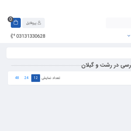
0
پروفایل
03131330628
تعداد نمایش
48
24
12