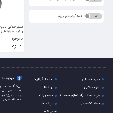
فقط آیتم‌های ویژه
خیر
بله
TI-FUNCTIONAL
ناموجود
 CAR CHARGER)
درباره ما
خرید قسطی
صفحه گرافیک
فروشگاه ما به عنو
لوازم جانبی
برندها
اصل ک
خرید عمده (استعلام قیمت)
محصولات
جهان، به بزرگ‌ترین
فروشگاه اینترنتی ا
مجله تخصصی
درباره ما
تماس با ما