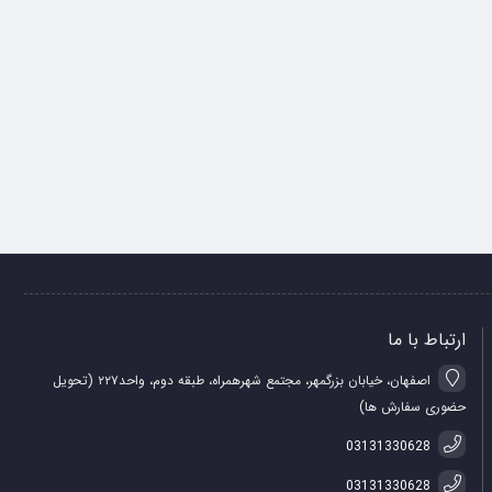
ارتباط با ما
اصفهان، خیابان بزرگمهر، مجتمع شهرهمراه، طبقه دوم، واحد۲۲۷ (تحویل
حضوری سفارش ها)
03131330628
03131330628