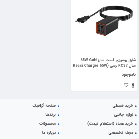
شارژر رومیزی فست شارژ 65W GaN
مدل RC37 رسی (Recci Charger 65W
GaN 4 Port 150cm Cord RC37)
ناموجود
خرید قسطی
صفحه گرافیک
لوازم جانبی
برندها
خرید عمده (استعلام قیمت)
محصولات
مجله تخصصی
درباره ما