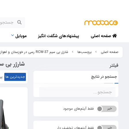
صفحه اصلی
پیشنهادهای شگفت انگیز
موبایل
صفحه اصلی
برچسب‌ها
شارژر بی سیم RCW-37 رسی در خوزستان و اهواز
شارژر بی سیم RCW-37 رسی در خوزستا
فیلتر
جستجو در نتایج
جدیدترین ها
پر
فقط آیتم‌های موجود
خیر
بله
فقط آیتم‌های تخفیف دار
خیر
بله