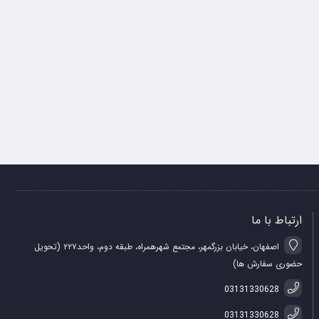
ارتباط با ما
اصفهان، خیابان بزرگمهر، مجتمع شهرهمراه، طبقه دوم، واحد۲۲۷ (تحویل
حضوری سفارش ها)
03131330628
03131330628