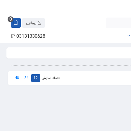
0
پروفایل
03131330628
تعداد نمایش
48
24
12