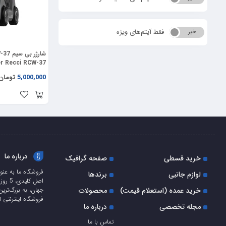
فقط آیتم‌های ویژه
خیر
بله
r Recci RCW-37)
5,000,000
تومان
درباره ما
خرید قسطی
صفحه گرافیک
فروشگاه ما به عنو
لوازم جانبی
برندها
اصل ک
خرید عمده (استعلام قیمت)
محصولات
جهان، به بزرگ‌ترین
فروشگاه اینترنتی ا
مجله تخصصی
درباره ما
تماس با ما