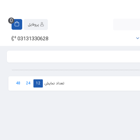
0
پروفایل
03131330628
تعداد نمایش
48
24
12