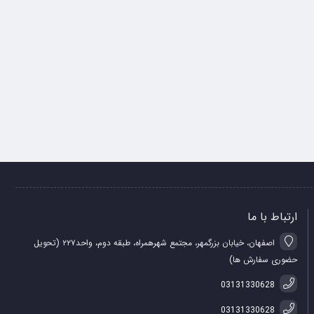
ارتباط با ما
اصفهان، خیابان بزرگمهر، مجتمع شهرهمراه، طبقه دوم، واحد۲۲۷ (تحویل
حضوری سفارش ها)
03131330628
03131330628