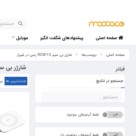
صفحه اصلی
پیشنهادهای شگفت انگیز
موبایل
صفحه اصلی
برچسب‌ها
شارژر بی سیم RCW-13 رسی در شیراز
شارژر بی سیم RCW-13 رسی د
فیلتر
جستجو در نتایج
جدیدترین ها
پر
فقط آیتم‌های موجود
خیر
بله
فقط آیتم‌های تخفیف دار
خیر
بله