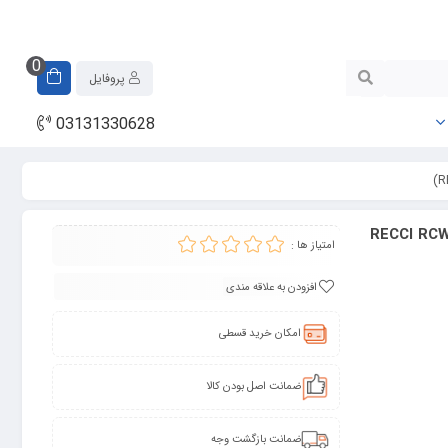
0
پروفایل
03131330628
هدارنده و شارژر بی سیم گوشی موبایل مدل RCW-26 رسی (RECCI RCW-
امتیاز ها :
افزودن به علاقه مندی
امکان خرید قسطی
ضمانت اصل بودن کالا
ضمانت بازگشت وجه