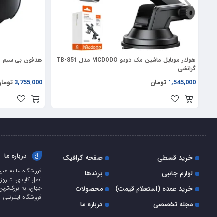
هولدر موبایل ماشین مک دودو MCDODO مدل TB-851
هدفون بی سیم مک دودو م
گرانشی
1,545,000
تومان
3,755,000
توما
درباره ما
خرید قسطی
صفحه گرافیک
فروشگاه ما به عنو
لوازم جانبی
برندها
اصل ک
خرید عمده (استعلام قیمت)
محصولات
جهان، به بزرگ‌ترین
فروشگاه اینترنتی ا
مجله تخصصی
درباره ما