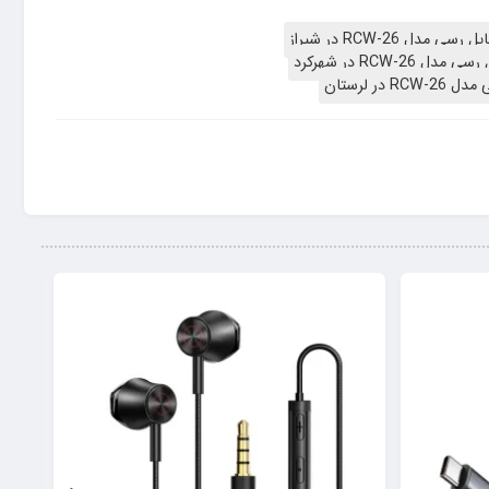
ل RCW-26 در شیراز
RCW- در شهرکرد
ر لرستان