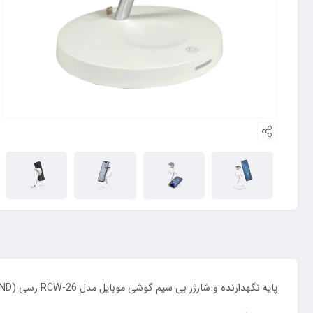
پایه نگهدارنده و شارژر بی سیم گوشی موبایل مدل RCW-26 رسی (RECCI RCW-26 15W 5 IN 1 Magnetic WIRELESS CHARGER STAND)