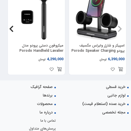
موقعیت‌های مختلف مانند استراحت، مطالعه یا خواب کاملا مناسب می‌کند.
اسپیکر و شارژر وایرلس مگسیف
میکروفون دستی پرودو مدل
دس
پرودو Porodo Speaker Charging
Porodo Handheld Lavalier
11
Microphone PD-LFST133
Dock FWCH050
00
4,290,000
6,390,000
تومان
تومان
خرید قسطی
صفحه گرافیک
لوازم جانبی
برندها
خرید عمده (استعلام قیمت)
محصولات
مجله تخصصی
درباره ما
تماس با ما
پرسش‌های متداول
باتری قابل شارژ با زمان کارکرد بالا:
این چراغ خواب مجهز به باتری 1200 میلی‌آمپر