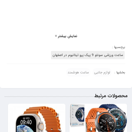
طراحی منحصربه‌فرد زیبا و نازک سونتو 9 پیک پرو تیتانیوم، شکلی بسیار زیبا به آن
بخشیده است. اما امکانات و ویژگی‌های آن تنها محدود به ظاهر و مقاومت خارجی آن
نیست؛ بلکه به دلایل دیگری نیز، که در ادامه خواهد آمد، می‌توان آن را یک همراه
خوب دانست.
رابط کاربری سریع و روان
نمایش بیشتر
حتی یک ثانیه هم در ورزش مهم است! Suunto سری 9، مدل Peak Pro، به لطف
برچسبها :
چیپست قدرتمند درونی خود، سریعتر از همیشه به درخواست شما واکنش نشان
ساعت ورزشی سونتو 9 پیک پرو تیتانیوم در اصفهان
می‌دهد. همچنین، شرکت سازنده رابط کاربری آن را به‌طور کامل بازطراحی کرده است
و به همین دلیل، استفاده از آن شهودی‌تر و خواندن آن آسان‌تر و لذت‌بخش شده
است. با این رابط کاربری بازطراحی شده و روان و تراشه‌ای با کارکرد مطلوب، اکنون
لوازم جانبی
ساعت هوشمند
بخشها :
بسیار سریعتر از قبل به ویژگی‌هایی مانند شروع ورزش دسترسی دارید.
خوانایی عالی ساعت سونتو 9 پیک پرو تیتانیوم
محصولات مرتبط
فونت جدید استفاده شده در این ساعت، آسان‌تر خوانده می‌شود. از سوی دیگر،
بررسی داده‌ها و اطلاعات به لطف نمایش بزرگ‌تر شماره‌ها و اعداد و همچنین
رنگ‌های متضاد، حتی در هنگام حرکت نیز ساده است.
پردازنده جدید
ساختار به‌روز چیپست Suunto 9 Peak Pro باعث شده است تا در کارکرد این