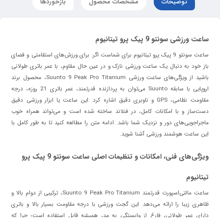
توضیحات
مشخصات محصول
بازخوردها
ساعت ورزشی سونتو 9 پیک پرو تیتانیوم
ساعت سونتو 9 پیک پرو تیتانیوم برای شماست اگر: برای ورزش‌های استقامتی و فضای
باز خود به دنبال یک ساعت ورزشی نازک و در عین حال مقاوم، با عمر باتری طولانی
باشید از ویژگی‌های ساعت ورزشی Suunto 9 Peak Pro Titanium، محصول برند
اروپایی با سابقه Suunto می‌توان به پردازنده قدرتمند، عمر باتری 21 روزه، درجه
مقاومت نظامی، GPS و ناوبری دقیق اشاره کرد. این ساعت یا ابزار ورزشی دقیق
دست‌ساز و با امکانات کامل، در فنلاند ساخته شده است و می‌تواند همراه خوب
ماجراجویی‌های دور و نزدیک شما باشد. ادامه متن را مطالعه کنید تا به طور کامل با
این ساعت هوشمند ورزشی آشنا شوید.
ویژگی‌های فنی، امکانات و تنظیمات اصلی ساعت سونتو 9 پیک پرو
تیتانیوم
ساعت مالتی‌اسپورت قدرتمند Suunto 9 Peak Pro Titanium، ترکیبی از دوام بالا و
ظاهری زیبا را ارائه می‌دهد. این گجت ورزشی با درجه مقاومت بسیار بالا و باتری
دارای عمر طولانی، فارغ از وابستگی به مد، همیشه قابل استفاده است؛ چرا که