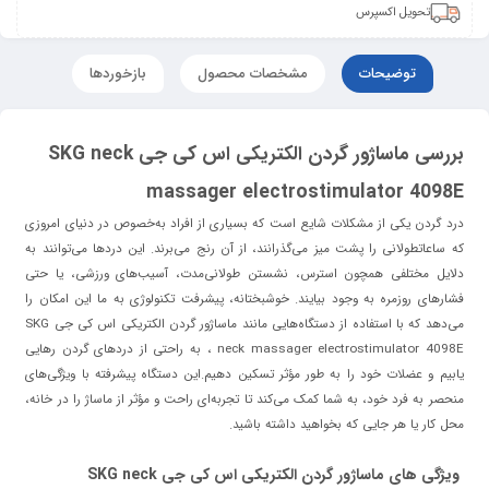
تحویل اکسپرس
توضیحات
مشخصات محصول
بازخوردها
بررسی ماساژور گردن الکتریکی اس کی جی SKG neck
massager electrostimulator 4098E
درد گردن یکی از مشکلات شایع است که بسیاری از افراد به‌خصوص در دنیای امروزی
که ساعات
طولانی را پشت میز می‌گذرانند، از آن رنج می‌برند. این دردها می‌توانند به
دلایل مختلفی همچون استرس، نشستن طولانی‌مدت، آسیب‌های ورزشی، یا حتی
فشارهای روزمره به وجود بیایند. خوشبختانه، پیشرفت تکنولوژی به ما این امکان را
می‌دهد که با استفاده از دستگاه‌هایی مانند ماساژور گردن الکتریکی اس کی جی SKG
neck massager electrostimulator 4098E ، به راحتی از دردهای گردن رهایی
یابیم و عضلات خود را به طور مؤثر تسکین دهیم.این دستگاه پیشرفته با ویژگی‌های
منحصر به فرد خود، به شما کمک می‌کند تا تجربه‌ای راحت و مؤثر از ماساژ را در خانه،
محل کار یا هر جایی که بخواهید داشته باشید.
ویژگی های ماساژور گردن الکتریکی اس کی جی SKG neck