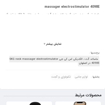
massager electrostimulator 4098E
باعث تسکین درد و تحریک عضلات سفت گردن می شود . دارای 2 الکترود تحریک
داخلی با تکنولوژی TENS و EMS
اثرات ماساژ را تشدید می کند و به لطف کمپرس گرما گردش خون را بهبود می بخشد.
دمای ثابت 42 درجه سانتیگراد را حفظ می کند.
این به شما امکان می دهد ماساژ را با نیازهای فردی خود تنظیم کنید. شخصی سازی
نمایش بیشتر
چند مرحله ای از طریق 3 حالت ماساژ و 15 سطح شدت.
برچسبها :
ایمنی کامل استفاده را تضمین می کند. سازنده از مواد با کیفیت بالا و سیستم
ماساژور گردن الکتریکی اس کی جی SKG neck massager electrostimulator
خاموش شدن خودکار استفاده می کند.
4098E در اصفهان
استفاده از آن آسان است – همچنین از راه دور. دارای ریموت کنترل است که می
توان آن را با استفاده از آهنربای داخلی به ماساژور متصل کرد.
لوازم جانبی
تکنولوژی و گجت
بخشها :
این ماساژور برای افرادی که عمل قلب انجام داده‌اند یا افرادی که فشار خون دارند
مناسب نیست.
محصولات مرتبط