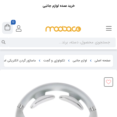
خرید عمده لوازم جانبی
0
صفحه اصلی
لوازم جانبی
تکنولوژی و گجت
ماساژور گردن الکتریکی اس کی جی ger electrostimulator 4098E