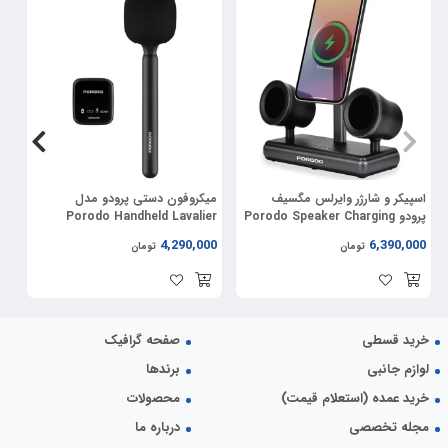
اسپیکر و شارژر وایرلس مگسیف
میکروفون دستی پرودو مدل
دس
پرودو Porodo Speaker Charging
Porodo Handheld Lavalier
11
Microphone PD-LFST133
Dock FWCH050
00
4,290,000
6,390,000
تومان
تومان
خرید قسطی
صفحه گرافیک
لوازم جانبی
برندها
تسکین درد و تحریک عضلات سفت گردن با تکنولوژی TENS و EMS
خرید عمده (استعلام قیمت)
محصولات
ماساژور SKG Neck Massager Electrostimulator 4098E به‌طور خاص برای
مجله تخصصی
درباره ما
تسکین درد و تحریک عضلات گردن طراحی شده است. این دستگاه با استفاده از 2