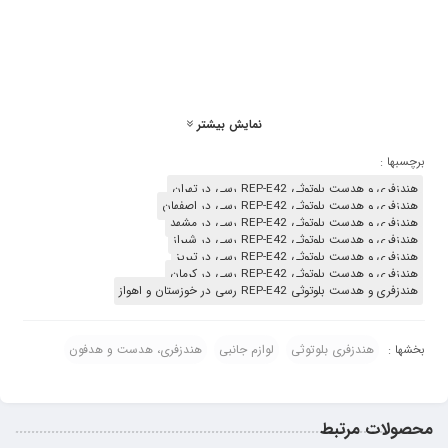
از هندزفری بوده ولی تفاوتی که باهم دارند این است که بجای این که از طریق سیم
به تلفن همراه متصل شوند از طریق بلوتوث وصل می شوند. امروزه به دلیل استفاده از
تلفن همراه، شرکت های سازنده لوازم جانبی صوتی تصمیم بر این گرفتند که
ایرپادهای متنوعی تولید کنند ولی چون محصولات کمپانی رسی دارای گارانتی 18 ماهه
تعویض هستند، ایرپادهای رسی نسبت به دیگر ایرپادها، محبوبیت بیشتری در میان
مردم دارند. در ادامه مطالبی به منظور شناخت بیشتر یکی از مدل ایرپادهای موجود
نمایش بیشتر
در بازار ( ایرپاد مدل REP-W42 از برند رسی ) گردآوری شده است.
برچسبها :
هندزفری و هدست بلوتوثی REP-E42 رسی در تهران
هندزفری و هدست بلوتوثی REP-E42 رسی در اصفهان
هندزفری و هدست بلوتوثی REP-E42 رسی در مشهد
هندزفری و هدست بلوتوثی REP-E42 رسی در شیراز
هندزفری و هدست بلوتوثی REP-E42 رسی در تبریز
هندزفری و هدست بلوتوثی REP-E42 رسی در کرمان
هندزفری و هدست بلوتوثی REP-E42 رسی در خوزستان و اهواز
هندزفری بلوتوثی
لوازم جانبی
هندزفری، هدست و هدفون
بخشها :
هندزفری بلوتوث استریو فلزی Recci مدل REP-W42
تا کنون اگر تعریف شما از یک هدست بی سیم چیزی مانند ایرپاد اپل و محصولاتی
محصولات مرتبط
مانند آن بوده است. هدفون های جذاب RECCI Recci W42 Bounty Hunter