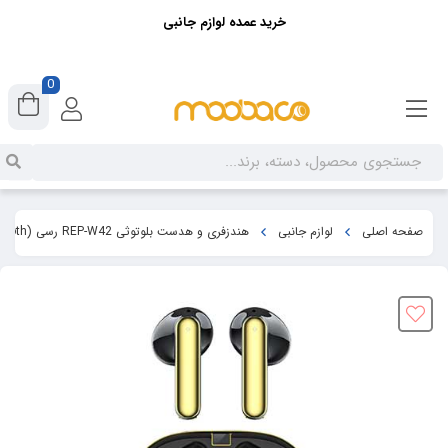
خرید عمده لوازم جانبی
0
صفحه اصلی
لوازم جانبی
هندزفری و هدست بلوتوثی REP-W42 رسی (Recci W42 Bounty Hunter TWS wireless earphone Bluetooth)