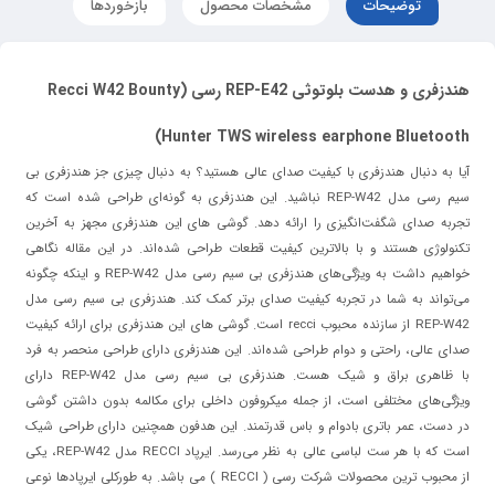
توضیحات
مشخصات محصول
بازخوردها
هندزفری و هدست بلوتوثی REP-E42 رسی (Recci W42 Bounty
Hunter TWS wireless earphone Bluetooth)
آیا به دنبال هندزفری با کیفیت صدای عالی هستید؟ به دنبال چیزی جز هندزفری بی
سیم رسی مدل REP-W42 نباشید. این هندزفری به گونه‌ای طراحی شده است که
تجربه صدای شگفت‌انگیزی را ارائه دهد. گوشی های این هندزفری مجهز به آخرین
تکنولوژی هستند و با بالاترین کیفیت قطعات طراحی شده‌اند. در این مقاله نگاهی
خواهیم داشت به ویژگی‌های هندزفری بی سیم رسی مدل REP-W42 و اینکه چگونه
می‌تواند به شما در تجربه کیفیت صدای برتر کمک کند. هندزفری بی سیم رسی مدل
REP-W42 از سازنده محبوب recci است. گوشی های این هندزفری برای ارائه کیفیت
صدای عالی، راحتی و دوام طراحی شده‌اند. این هندزفری دارای طراحی منحصر به فرد
با ظاهری براق و شیک هست. هندزفری بی سیم رسی مدل REP-W42 دارای
ویژگی‌های مختلفی است، از جمله میکروفون داخلی برای مکالمه بدون داشتن گوشی
در دست، عمر باتری بادوام و باس قدرتمند. این هدفون همچنین دارای طراحی شیک
است که با هر ست لباسی عالی به نظر می‌رسد. ایرپاد RECCI مدل REP-W42، یکی
از محبوب ترین محصولات شرکت رسی ( RECCI ) می باشد. به طورکلی ایرپادها نوعی