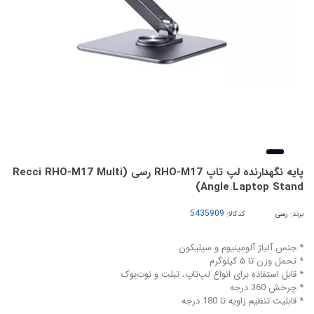
پایه نگهدارنده لپ تاپ RHO-M17 رسی (Recci RHO-M17 Multi
Angle Laptop Stand)
برند:
رسی
کدکالا:
* جنس آلیاژ آلومینیوم و سیلیکون
* تحمل وزن تا ۵ کیلوگرم
* قابل استفاده برای انواع لپ‌تاپ، تبلت و نوت‌بوک
* چرخش 360 درجه
* قابلیت تنظیم زاویه تا 180 درجه