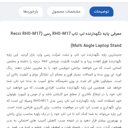
توضیحات
مشخصات محصول
بازخوردها
معرفی پایه نگهدارنده لپ تاپ RHO-M17 رسی (Recci RHO-M17
Multi Angle Laptop Stand)
جدیدترین پایه نگهدارنده لپ تاپ و تبلت شرکت رسی وارد بازار گردید. این پایه
نگهدارنده فوق العاده زیبا و با کیفیت قابلیت چرخش 360 درجه را داشته و مختص
کسانی است که می خواهند براحتی دیوایس خود را به سایرین نشان دهند. رنگ
کوره ای روی بدنه و اتصالات بسیار قوی و محکم آن نشانگر دوام و کیفیت بالای آن
است. سیلیکون های کار شده بر روی نشیمنگاه مانع آسیب به بدنه لپ تاپ شما
خواهد شد. همچنین این پایه نگهدارنده مناسب افرادی هست، که می خواهند لپ
تاپ خود را در ارتفاع بالاتری از سطح میز کارشان باشد و از موس و کیبورد بلوتوثی
خود استفاده کنند. پایه نگهدارنده لپ تاپ رسی مدل RHO-M17 وسیله ای است که
برای نگهداری و نصب لپ تاپ در موقعیت مناسب برای کاربری طراحی شده است.
این پایه می‌تواند به شما کمک کند تا لپ تاپ خود را در یک زاویه مناسب برای راحتی
و بهره‌وری بیشتر قرار دهید و در نتیجه سبب کاهش آسیب های احتمالی به بدن
همچون گردن درد، کمر درد ، خسته شدن و ضعیف شدن چشم و غیره می شود. در