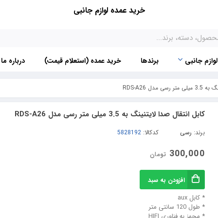
خرید عمده لوازم جانبی
لوازم جانبی
برندها
خرید عمده (استعلام قیمت)
درباره ما
 مدل RDS-A26
کابل انتقال صدا لایتنینگ به 3.5 میلی متر رسی مدل RDS-A26
برند:
رسی
کدکالا:
300,000
تومان
افزودن به سبد
* کابل aux
* طول 120 سانتی متر
* مجهز به فناوری HIFI