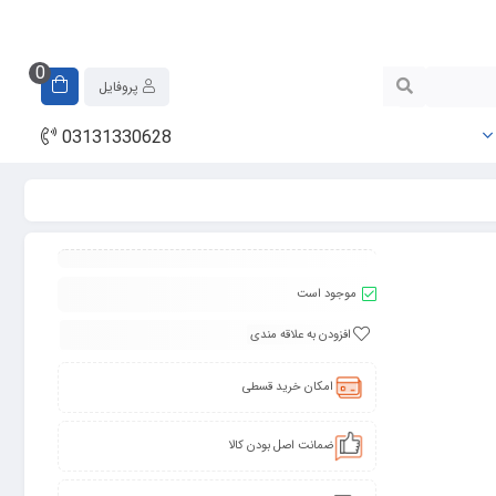
0
پروفایل
03131330628
موجود است
افزودن به علاقه مندی
امکان خرید قسطی
ضمانت اصل بودن کالا