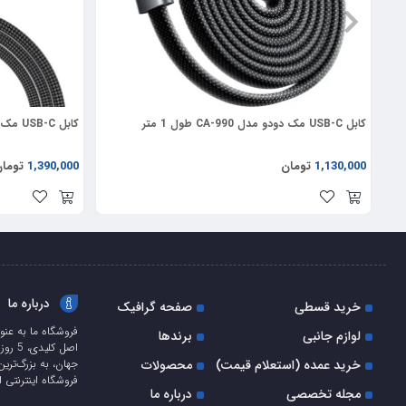
کابل USB-C مک دودو مدل CA-990 طول 1 متر
کابل USB-C مک دودو مدل CA-890 طول 1.2 متر
1,130,000
تومان
1,390,000
توما
درباره ما
خرید قسطی
صفحه گرافیک
فروشگاه ما به عنو
لوازم جانبی
برندها
اصل ک
خرید عمده (استعلام قیمت)
محصولات
جهان، به بزرگ‌ترین
فروشگاه اینترنتی ا
مجله تخصصی
درباره ما