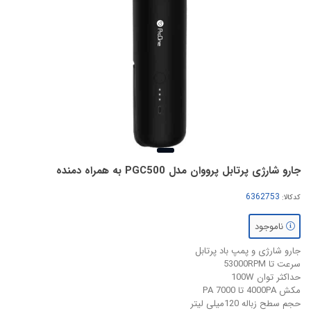
جارو شارژی پرتابل پرووان مدل PGC500 به همراه دمنده
کدکالا:
ناموجود
جارو شارژی و پمپ باد پرتابل
سرعت تا 53000RPM
حداکثر توان 100W
مکش 4000PA تا 7000 PA
حجم سطح زباله 120میلی لیتر