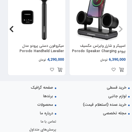
همچنین، حضور ریموت کنترل در این ساندبار از کاربران امکان کنترل آسان و راحت
برای تنظیمات صدا و ویژگی‌های دیگر را فراهم می‌کند، که این امر به تجربه‌ی کاربری
راحت و لذت‌بخش اضافه می‌کند.با این ویژگی‌ها و توانایی‌های برجسته، ساندبار
Powerology Immersive Audio 5.1CH یک انتخاب عالی برای علاقه‌مندان به
تجربه‌ی سینمایی با کیفیت و واقع‌گرایانه می‌باشد.
اسپیکر و شارژر وایرلس مگسیف
میکروفون دستی پرودو مدل
دس
پرودو Porodo Speaker Charging
Porodo Handheld Lavalier
11
Microphone PD-LFST133
Dock FWCH050
00
4,290,000
6,390,000
تومان
تومان
خرید قسطی
صفحه گرافیک
لوازم جانبی
برندها
خرید عمده (استعلام قیمت)
محصولات
مجله تخصصی
درباره ما
تماس با ما
پرسش‌های متداول