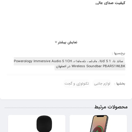
کیفیت صدای عالی
همچنین، ساندبار Powerology Immersive Audio 5.1CH با پشتیبانی از فناوری
Powerology، کیفیت صدای عالی و با جزئیات بالا را ارائه می‌دهد. با این سیستم،
کاربران می‌توانند لذت سینمای خانگی را با تمامی جزئیات صدای فیلم‌ها، موسیقی‌ها و
بازی‌های خود تجربه کنند.با توجه به این ویژگی‌ها، ساندبار Powerology Immersive
Audio 5.1CH یک گزینه عالی برای علاقه‌مندان به تکنولوژی صوتی است که به دنبال
نمایش بیشتر
تجربه‌ای مفهومی واقع‌گرایانه و بی‌نظیر هستند.ساندبار Powerology Immersive
Audio 5.1CH با توان 735 وات و ووفر 6.5 اینچ، یکی از قدرتمندترین و با
برچسبها :
کیفیت‌ترین سیستم‌های صوتی در دسته‌ی خود محسوب می‌شود. این توانایی بالا
ساند بار 5.1 کانال وایرلس پاورولوژی Powerology Immersive Audio 5.1CH
امکان تولید صدایی قوی و پرفراز و نشیب را فراهم می‌کند که به تجربه‌ی سینمایی
Wireless Soundbar PBAR51WLBK در اصفهان
واقع‌گرایانه کمک می‌کند.
لوازم جانبی
تکنولوژی و گجت
تجربه‌ی صدای سینمایی
بخشها :
با پشتیبانی از فناوری Dolby Audio، ساندبار Powerology امکان تجربه‌ی صدای
سینمایی با کیفیتی بی‌نظیر را فراهم می‌کند. این فناوری از الگوریتم‌های پیشرفته‌ای
استفاده می‌کند که باعث بهبود کیفیت صدا، افزایش وسیع‌ترین دینامیک صوتی و
محصولات مرتبط
ایجاد تجربه‌ی صوتی فراگیر و واقع‌گرایانه می‌شود.
ریموت کنترل