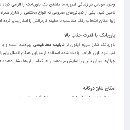
وجود موبایل در زندگی امروزه ما داشتن یک پاوربانک را الزامی کرده ت
تامین کنیم. یکی از کمپانی‌های معروفی که انواع مختلفی از شارژر همراه
زیبا امکان انتخاب رنگ متناسب با سلیقه کاربرانش را امکان‌پذیر کرده است. این مح
پاوربانک با قدرت جذب بالا
پاوربانک شارژ سریع آیفون از
قابلیت مغناطیسی
نمی‌شود. این طراحی باعث شده استفاده از موبایل هنگام اتصال پاوربا
چراغ‌ها میزان باتری را نمایش می‌دهند و هر کدام از آن‌ها نشان‌دهنده 25 درصد از شارژ باتری هستند.
امکان شارژ دوگانه
دو نوع شارژ برای
پاوربانک بیسوس
در نظر گرفته شده است. یعنی شما
تایپ‌سی را برایتان فراهم کرده و با شدت جریان 15 وات می‌توانید در مدت کوتاهی به شارژ موبایلتان بپردازید. درگاه تایپ‌سی عملکردی
وایرلس از آن‌ها پشتیبانی می‌کند 5W/7.5W/10W/15W هستند.