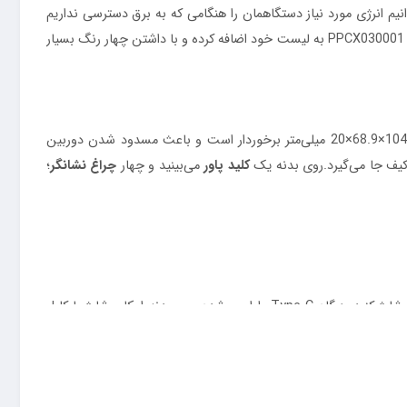
انیم انرژی مورد نیاز دستگاهمان را هنگامی که به برق دسترسی نداریم
است و پاوربانک 10000 با توان 20 وات را با کد PPCX030001 به لیست خود اضافه کرده و با داشتن چهار رنگ بسیار
بهره‌مند است و با قدرت جذب بالایی به آیفونتان می‌چسبد؛ طراحی مینیمالی داشته و از ابعاد 104.6×68.9×20 میلی‌متر برخوردار است و باعث مسدود شدن دوربین
کیف جا می‌گیرد.روی بدنه یک
کلید پاور
می‌بینید و چهار
چراغ نشانگر
؛
 شارژ کنید. درگاه
Type-C
طراحی شده روی بدنه امکان شارژ با کابل
رد و علاوه بر شارژدهی باتری گوشی تلفن برای شارژگیری هم استفاده
می‌شود و ورودی آن برابر با 5V/3A; 9V/2A است. شارژ مغناطیسی یا همان شارژ بی‌سیم دیگر قابلیت این شارژر همراه بیسوس است و شدت جریانی برابر با 15 وات را در اختیارتان قرار می‌دهد. خروجی‌هایی که شارژ