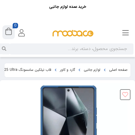
خرید عمده لوازم جانبی
0
صفحه اصلی
لوازم جانبی
گارد و کاور
قاب نیلکین سامسونگ S25 Ultra مدل Super Frosted Shield Pro