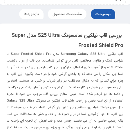
توضیحات
مشخصات محصول
بازخوردها
بررسی قاب نیلکین سامسونگ S25 Ultra مدل Super
Frosted Shield Pro
قاب نیلکین Samsung Galaxy S25 Ultra مدل Super Frosted Shield Pro با
طراحی شیک و مقاوم، محافظی کامل برای گوشی شماست. این قاب از مواد باکیفیت
ساخته شده و از آسیب‌ های احتمالی جلوگیری می‌ کند. طراحی باریک و سبک آن به
شما این امکان را می‌ دهد که به راحتی گوشی خود را در دست بگیرید. این قاب به‌
ویژه برای کسانی که به دنبال محافظت در برابر ضربات و خش‌ ها هستند، انتخابی
عالی محسوب می‌ شود. در کنار محافظت از گوشی، دسترسی آسان به تمامی درگاه‌ ها
و دکمه‌ ها نیز فراهم شده است. نرمی سطح بیرونی قاب موجب می‌ شود تا تجربه
استفاده از آن لذت‌ بخش و راحت باشد.قاب نیلکین سامسونگ Galaxy S25 Ultra
مدل سوپر فراستد شیاد پرو محافظی بی‌ نظیر برای گوشی شماست. طراحی هوشمندانه
این قاب، نه تنها از گوشی شما در برابر ضربه‌ ها و خط و خش‌ ها محافظت می‌ کند،
بلکه زیبایی خاصی به آن می‌ بخشد. جنس مات و ضد لغزش آن تجربه‌ ای راحت در
دست گرفتن را به ارمغان می‌ آورد. ویژگی‌ های ویژه‌ ای همچون قابلیت محافظت از