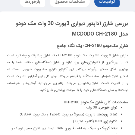
توضیحات
مشخصات محصول
بازخوردها
بررسی شارژر آداپتور دیواری 3پورت 30 وات مک دودو
مدل MCDODO CH-2180
شارژر مک‌دودو CH-2180؛ یک نگاه جامع
داپتور شارژ 3 پورت 30 وات مک دودو CH-2180 یک شارژر پیشرفته و چندکاره است
که با بهره‌گیری از تکنولوژی‌های روز، نیازهای شارژ
دستگاه‌های مختلف شما را به
بهترین شکل ممکن برآورده می‌کند. این آداپتور دارای سه پورت خروجی است که
امکان شارژ همزمان
سه دستگاه را فراهم می‌کند. توان کلی این آداپتور 30 وات است
و از قابلیت فست شارژ پشتیبانی می‌کند، بنابراین می‌توانید گوشی‌های
هوشمند،
تبلت‌ها و سایر دستگاه‌های خود را با سرعت بیشتری شارژ کنید.
مشخصات کلی شارژر مک‌دودو CH-2180
توان خروجی:
30 وات
تعداد پورت‌ها:
3 پورت (معمولاً دو پورت Type-C و یک پورت USB-A)
تکنولوژی:
GaN (گالیوم نیتراید)
ابعاد کوچک و سبک:
به لطف فناوری GaN، ابعاد این شارژر بسیار کوچک و