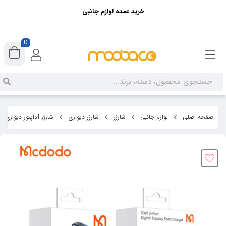
خرید عمده لوازم جانبی
0
صفحه اصلی
لوازم جانبی
شارژر
شارژر دیواری
شارژر آداپتور دیواری 3پورت 30 وات مک دودو مدل MCDODO CH-2180