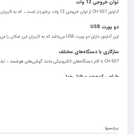
توان خروجی 12 وات
آداپتور CH-507 از توان خروجی 12 وات برخوردار است ، که به کاربران این امکان را می‌دهد تا دستگاه‌های خود را به سرعت و به طور ایمن شارژ کنند .
دو پورت
USB
این آداپتور دارای دو پورت USB می‌باشد که به کاربران این امکان را می‌دهد تا دو دستگاه را به صورت همزمان شارژ نمایند . این ویژگی بسیار مفید است زمانی که نیاز به شارژ چندین دستگاه دارید .
سازگاری با دستگاه‌های مختلف
CH-507 با اکثر دستگاه‌های الکترونیکی مانند گوشی‌های هوشمند ، تبلت‌ها ، دوربین‌های دیجیتال ، و دیگر دستگاه‌ها سازگار است .
طراحی کم‌حجم و قابل حمل
طراحی کوچک و کم‌حجم این آداپتور ، امکان حمل آسان آن را در سفرها و 
حفاظت‌های ایمنی
است که به دنبال یک شارژر قدرتمند ، قابل اطمینان ، و قابل حمل برا
برچسبها :