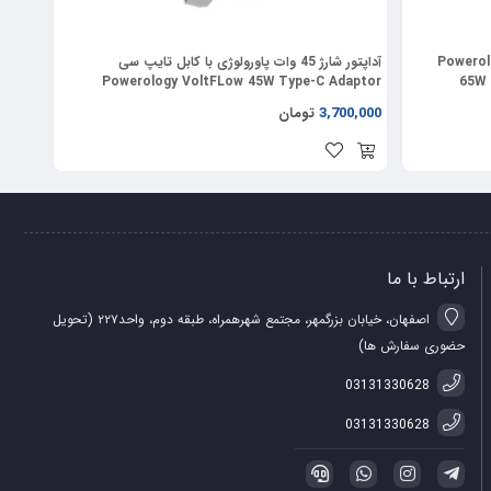
ند پورتی 65W پاورولوژی Powerology
آداپتور شارژ 45 وات پاورولوژی با کابل تایپ سی
شارژر دیواری 30 
Powerology VoltFLow 45W Type-C Adaptor
65W 
PWCUQC069
3,700,000
تومان
0,000
ارتباط با ما
اصفهان، خیابان بزرگمهر، مجتمع شهرهمراه، طبقه دوم، واحد۲۲۷ (تحویل
حضوری سفارش ها)
03131330628
03131330628