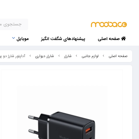
صفحه اصلی
پیشنهادهای شگفت انگیز
موبایل
صفحه اصلی
لوازم جانبی
شارژر
شارژر دیواری
آداپتور شارژ دو پورت 12 وات مک دودو ll Charger CH-507