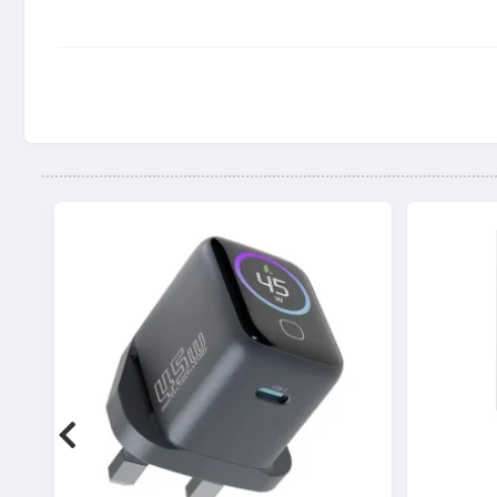
ن این اطمینان را می‌دهد که دستگاه‌هایشان به سرعت و بهینه شارژ می‌شوند
تفاده از مواد بازیافت‌پذیر ، نشانگر تعهد به پایداری محیط زیست است
 دستگاه را به کاربران ارائه می‌دهد .
با توان 12 وات و دو پورت USB ، این آداپتور قابلیت شارژ انواع دستگاه‌های مختلف از جمله گوشی‌های هوشمند ، تبلت‌ها ، هدفون‌ها ، و دیگر لوازم الکترونیکی را داراست . به طور کلی ، آداپتور شارژ دو پورت 12 وات