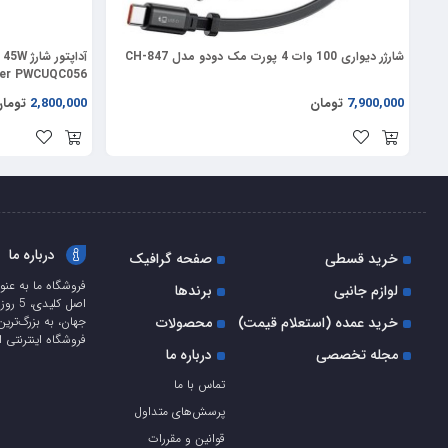
شارژر دیواری 100 وات 4 پورت مک دودو مدل CH-847
آ
ter PWCUQC056
7,900,000
تومان
2,800,000
توما
درباره ما
خرید قسطی
صفحه گرافیک
فروشگاه ما به عنو
لوازم جانبی
برندها
اصل ک
خرید عمده (استعلام قیمت)
محصولات
جهان، به بزرگ‌ترین
فروشگاه اینترنتی ا
مجله تخصصی
درباره ما
تماس با ما
پرسش‌های متداول
قوانین و مقررات