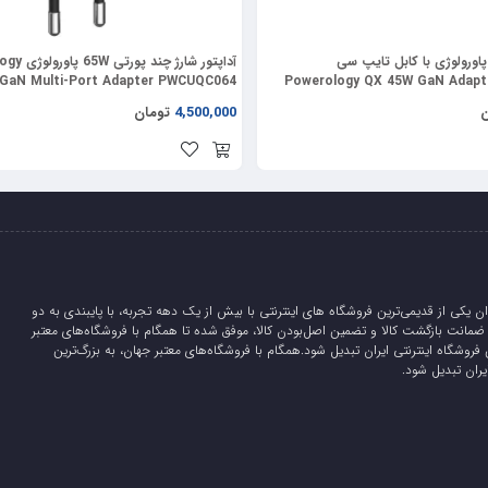
داپتور شارژ 45W پاورولوژی با کابل تایپ سی
آداپتور شارژ چ
GaN Multi-Port Adapter PWCUQC064
Powerology QX 45W GaN Adap
ن
4,500,000
تومان
ان یکی از قدیمی‌ترین فروشگاه های اینترنتی با بیش از یک دهه تجربه، با پایبندی به دو
لیدی، 5 روز ضمانت بازگشت کالا و تضمین اصل‌بودن کالا، موفق شده تا همگام با فروشگاه‌های معتبر
 فروشگاه اینترنتی ایران تبدیل شود.همگام با فروشگاه‌های معتبر جهان، به بزرگ‌ترین
یران تبدیل شود.