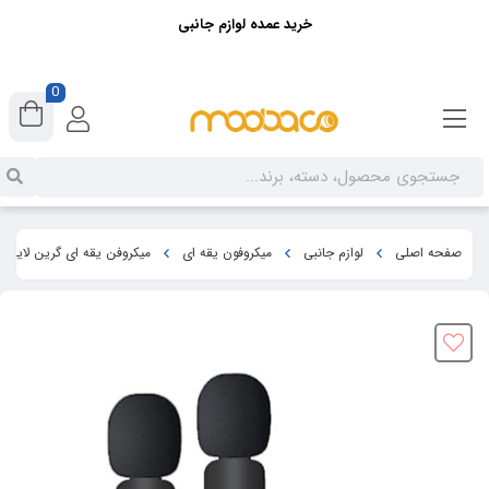
خرید عمده لوازم جانبی
0
صفحه اصلی
لوازم جانبی
میکروفون یقه ای
میکروفن یقه ای گرین لاین مدل DualMic (مدل wireless 3 in 1 تایپ سی 