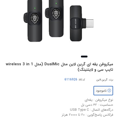
میکروفن یقه ای گرین لاین مدل DualMic (مدل wireless 3 in 1
تایپ سی و لایتنینگ)
برند:
گرین لاین
کدکالا:
ناموجود
نوع میکروفن : یقه‌ای
حساسیت : ۴۲ دسی بل
درگاه‌های اتصال : USB Type C
فرکانس پاسخ‌گویی : ۲۰ تا ۲۰۰۰۰ هرتز