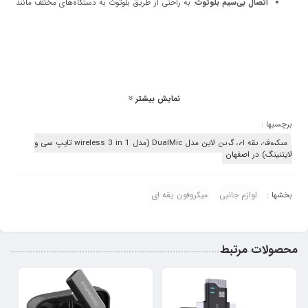
اتصال بی‌سیم بلوتوث
: به راحتی از طریق بلوتوث به دستگاه‌های مختلف مانند
گوشی‌های هوشمند، تبلت‌ها و لپ‌تاپ‌ها متصل شوید و از آزادی حرکت بدون
سیم لذت ببرید.
کیفیت صدای استریو شفاف
: این میکروفن با درایورهای پیشرفته، صدای
واضح و طبیعی را برای ضبط و پخش صدا ایجاد می‌کند که به شما امکان
می‌دهد بهترین تجربه شنیداری را تجربه کنید.
نمایش بیشتر
طراحی جمع‌وجور و قابل حمل
: این میکروفن به دلیل طراحی سبک و
برچسبها :
ارگونومیک خود، به راحتی در دست قرار می‌گیرد و برای استفاده طولانی‌مدت
میکروفن یقه ای گرین لاین مدل DualMic (مدل wireless 3 in 1 تایپ سی و
بدون خستگی مناسب است.
لایتنینگ) در اصفهان
باتری قابل شارژ و عمر طولانی
: باتری قدرتمند این میکروفن می‌تواند ساعت‌ها
کار کند، بنابراین نیاز به نگرانی در مورد شارژ مکرر نخواهید داشت.
لوازم جانبی
میکروفون یقه ای
بخشها :
مناسب برای ضبط، پادکست، مصاحبه‌ها و کارگاه‌های آموزشی
: این میکروفن
برای استفاده در شرایط مختلف، از جمله تولید محتوا، مصاحبه‌های حرفه‌ای و
جلسات آنلاین طراحی شده است.
محصولات مرتبط
مزایا:
عملکرد سه‌گانه: میکروفن، بلندگو و ضبط‌کننده.