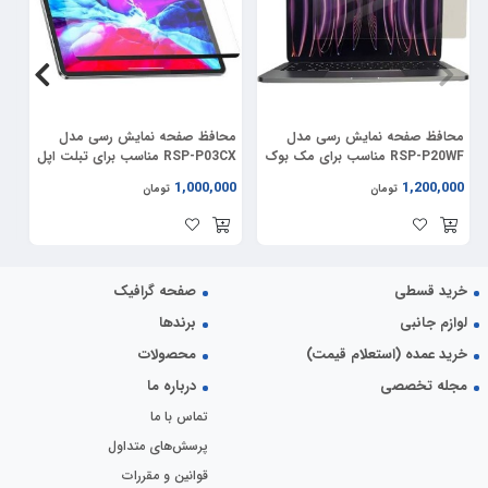
مح
محافظ صفحه نمایش رسی مدل
محافظ صفحه نمایش رسی مدل
RSP-P20WF مناسب برای مک بوک
RSP-P03CX مناسب برای تبلت اپل
2)
پرو 13 اینچ بسته دو عددی
iPad Air 10.9 / iPad Pro 11
00
1,000,000
1,200,000
تومان
تومان
خرید قسطی
صفحه گرافیک
لوازم جانبی
برندها
خرید عمده (استعلام قیمت)
محصولات
مجله تخصصی
درباره ما
تماس با ما
پرسش‌های متداول
قوانین و مقررات