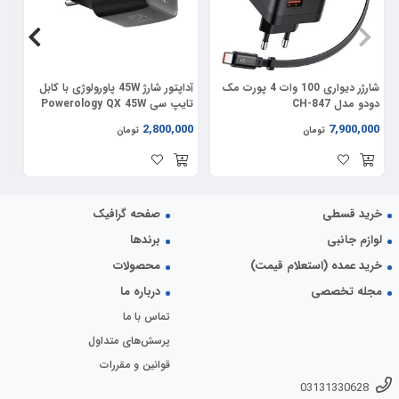
مشخصات محصول در یک نگاه
برند: بیسوس (Baseus)
مدل: CCTY-01
رنگبندی: مشکی، سفید و آبی
شارژر دیواری 100 وات 4 پورت مک
آداپتور شارژ 45W پاورولوژی با کابل
تعداد پورت: 2
دودو مدل CH-847
تایپ سی Powerology QX 45W
ولتاژ ورودی: 100-240 ولت
er
GaN Adapter PWCUQC056
00
2,800,000
7,900,000
تومان
تومان
حداکثر شدت جریان خروجی: 5V-3A
4
وزن: 60 گرم
ابعاد: 25*42*70
خرید قسطی
صفحه گرافیک
لوازم جانبی
برندها
خرید عمده (استعلام قیمت)
محصولات
مجله تخصصی
درباره ما
تماس با ما
پرسش‌های متداول
قوانین و مقررات
03131330628