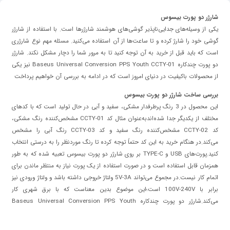
شارژر دو پورت بیسوس
یکی از وسیله‌های جدایی‌ناپذیر گوشی‌های هوشمند شارژرها است. با استفاده از شارژر
گوشی خود را شارژ کرده و تا ساعت‌ها از آن استفاده می‌کنید. مسئله مهم نوع شارژری
است که باید قبل از خرید به آن توجه کنید تا به مرور شما را دچار مشکل نکند. شارژر
دو پورت چندکاره Baseus Universal Conversion PPS Youth CCTY-01 نیز یکی
از محصولات باکیفیت در دنیای امروز است که در ادامه به بررسی آن خواهیم پرداخت
بررسی ساخت شارژر دو پورت بیسوس
این محصول در 3 رنگ پرطرفدار مشکی، سفید و آبی در حال تولید است که با کدهای
مختلف از یکدیگر جدا شده‌اندبه‌عنوان‌ مثال کد CCTY-01 مشخص‌کننده رنگ مشکی،
کد CCTY-02 مشخص‌کننده رنگ سفید و کد CCTY-03 رنگ آبی را مشخص
می‌کند.در هنگام خرید به این کد حتماً توجه کرده تا رنگ موردنظر را به درستی انتخاب
کنید.پورت‌های USB و TYPE-C بر روی شارژر دو پورت بیسوس تعبیه شده که به طور
همزمان قابل ‌استفاده است و در صورت استفاده از یک پورت نیاز به منتظر ماندن برای
اتمام کار نیست.در مجموع می‌تواند 5V-3A ولتاژ خروجی داشته باشد و ولتاژ ورودی نیز
برابر با 100V-240V است؛این موضوع بدین معناست که با برق شهری کار
می‌کند.شارژر دو پورت چندکاره Baseus Universal Conversion PPS Youth
CCTY-01 از استاندارد PD و QC3.0 پشتیبانی می‌کند.این استانداردها باعث می‌شود
کارایی شارژر بهتر شود، به‌عنوان ‌مثال سرعت شارژ کردن در شارژرهایی با این