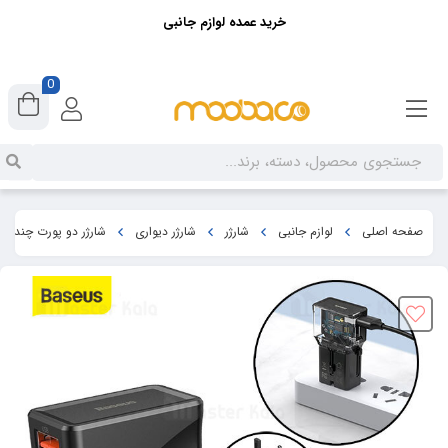
خرید عمده لوازم جانبی
0
صفحه اصلی
لوازم جانبی
شارژر
شارژر دیواری
شارژر دو پورت چندکاره us Universal Conversion PPS Youth CCTY-01