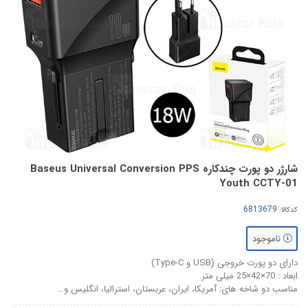
شارژر دو پورت چندکاره Baseus Universal Conversion PPS
Youth CCTY-01
کدکالا:
ناموجود
دارای دو پورت خروجی (USB و Type-C)
ابعاد : 70×42×25 میلی متر
مناسب دو شاخه های: آمریکا، ایران، عربستان، استرالیا، انگلیس و…