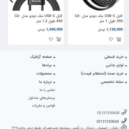
کابل USB-C مک دودو مدل CA-
کابل USB-C مک دودو مدل CA-
کا
990 طول 1 متر
890 طول 1.2 متر
36 وات 
00
1,690,000
1,130,000
تومان
تومان
خرید قسطی
صفحه گرافیک
لوازم جانبی
برندها
خرید عمده (استعلام قیمت)
محصولات
مجله تخصصی
درباره ما
تماس با ما
پرسش‌های متداول
قوانین و مقررات
03131330628
03131330628
نشانی: اصفهان، خیابان بزرگمهر، مجتمع شهرهمراه، طبقه دوم، واحد۲۲۷