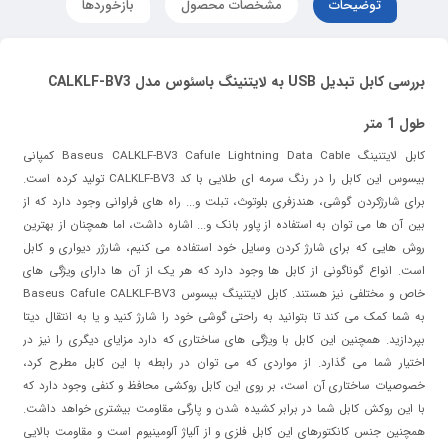
توضیحات
مشخصات محصول
بازخوردها
بررسی کابل تبدیل USB به لایتنینگ باسئوس مدل CALKLF-BV3
طول 1 متر
کابل لایتنینگ Baseus CALKLF-BV3 Cafule Lightning Data Cable کمپانی
بیسوس این کابل را در رنگ سرمه ای طلایی با کد CALKLF-BV3 تولید کرده است.
برای شارژکردن گوشی، هندزفری بلوتوث، تبلت و... راه های فراوانی وجود دارد که از
بین آن ها می توان به استفاده از پاور بانک و... اشاره داشت، اما همچنان از بهترین
روش هایی که برای شارژ کردن وسایل خود استفاده می کنیم، شارژر دیواری و کابل
است. انواع گوناگونی از کابل ها وجود دارد که هر یک از آن ها دارای ویژگی های
خاص و مختلفی نیز هستند. کابل لایتنینگ بیسوس Baseus Cafule CALKLF-BV3
به شما کمک می کند تا بتوانید به راحتی گوشی خود را شارژ کنید و یا به انتقال دیتا
بپردازید. همچنین این کابل با ویژگی های ساختاری که دارد مزایای دیگری را نیز در
اختیار شما می گذارد. از مواردی که می توان در رابطه با این کابل مطرح کرد،
خصوصیات ساختاری آن است، بر روی این کابل روکشی محافظ و کنفی وجود دارد که
با این روکش کابل شما در برابر کشیده شدن و پارگی مقاومت بیشتری خواهد داشت.
همچنین جنس کانکتورهای این کابل فلزی و از آلیاژ آلومینیوم است و مقاومت بالایی