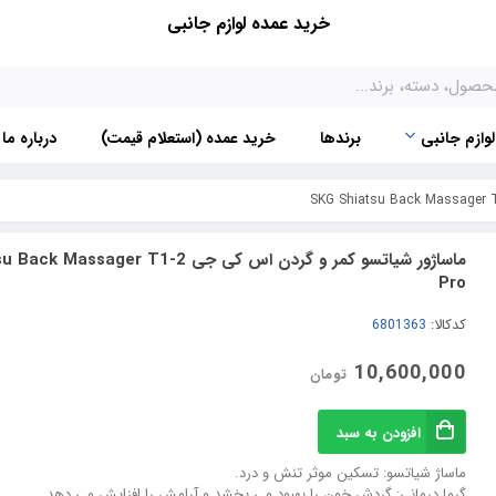
خرید عمده لوازم جانبی
لوازم جانبی
برندها
خرید عمده (استعلام قیمت)
درباره ما
ماساژور شیاتسو کمر و گردن اس کی جی ager T1-2
Pro
کدکالا:
10,600,000
تومان
افزودن به سبد
ماساژ شیاتسو: تسکین موثر تنش و درد.
گرما درمانی: گردش خون را بهبود می بخشد و آرامش را افزایش می دهد.