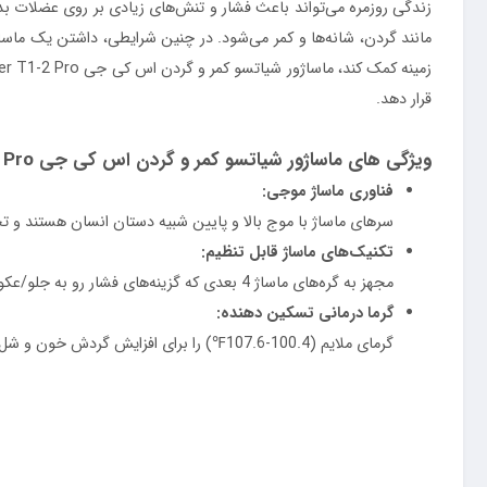
زندگی روزمره می‌تواند باعث فشار و تنش‌های زیادی بر روی عضلات بد
مانند گردن، شانه‌ها و کمر می‌شود. در چنین شرایطی، داشتن یک ماساژو
قرار دهد.
ویژگی های ماساژور شیاتسو کمر و گردن اس کی جی SKG Shiatsu Back Massager T1-2 Pro
فناوری ماساژ موجی:
سرهای ماساژ با موج بالا و پایین شبیه دستان انسان هستند و تج
تکنیک‌های ماساژ قابل تنظیم:
مجهز به گره‌های ماساژ 4 بعدی که گزینه‌های فشار رو به جلو/عکوس و ورز دادن سریع/آهسته، متناسب با نواحی مختلف بدن و نیازهای ماهیچه‌ای را ارائه می‌دهند.
گرما درمانی تسکین دهنده:
گرمای ملایم (100.4-107.6℉) را برای افزایش گردش خون و شل کردن عضلات دردناک فراهم می کند. خاموش شدن خودکار پس از 15 دقیقه ایمنی را تضمین می کند
طراحی قابل حمل و همه کاره:
بی سیم و سبک وزن، مناسب برای ماساژ گردن، پشت، شانه ها، پاها و موارد دیگر. باتری قابل شارژ ت
هدیه ای عالی برای عزیزان:
این ماساژور با طراحی زیبا و عملکرد پیشرفته خود هدیه ای متفک