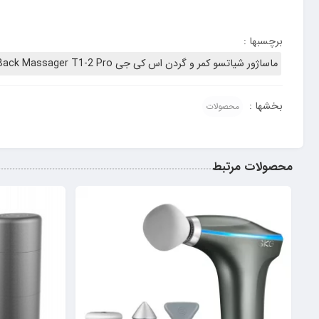
برچسبها :
ماساژور شیاتسو کمر و گردن اس کی جی SKG Shiatsu Back Massager T1-2 Pro در اصفهان
بخشها :
محصولات
محصولات مرتبط
17%