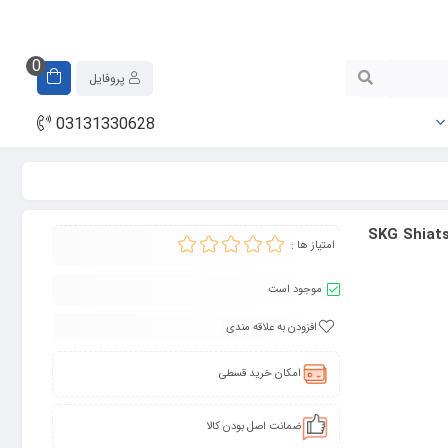
0
پروفایل
03131330628
SKG Shiatsu Back Mass
امتیاز ها :
موجود است
افزودن به علاقه مندی
امکان خرید قسطی
ضمانت اصل بودن کالا