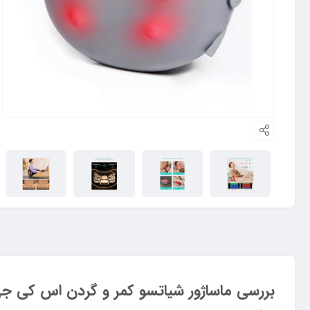
بررسی ماساژور شیاتسو کمر و گردن اس کی جی  Shiatsu Back Massager T1-2 Pro