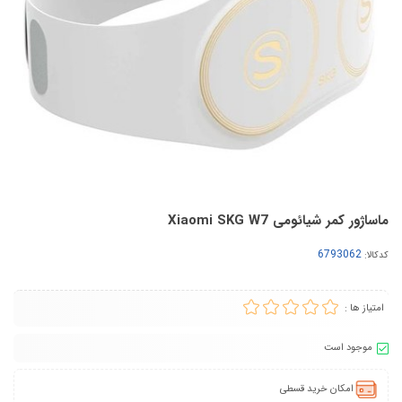
ماساژور کمر شیائومی Xiaomi SKG W7
کدکالا:
امتیاز ها :
موجود است
امکان خرید قسطی