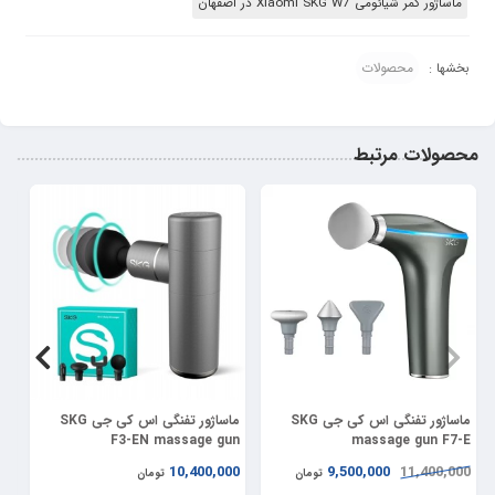
ماساژور کمر شیائومی Xiaomi SKG W7 در اصفهان
محصولات
بخشها :
محصولات مرتبط
17%
ماساژور تفنگی اس کی جی SKG
ماساژور تفنگی اس کی جی SKG
ما
er
F3-EN massage gun
massage gun F7-E
00
10,400,000
9,500,000
11,400,000
تومان
تومان