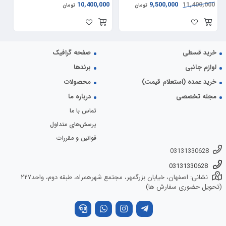
00
10,400,000
9,500,000
11,400,000
تومان
تومان
خرید قسطی
صفحه گرافیک
لوازم جانبی
برندها
خرید عمده (استعلام قیمت)
محصولات
مجله تخصصی
درباره ما
تماس با ما
پرسش‌های متداول
قوانین و مقررات
03131330628
03131330628
نشانی: اصفهان، خیابان بزرگمهر، مجتمع شهرهمراه، طبقه دوم، واحد۲۲۷
(تحویل حضوری سفارش ها)