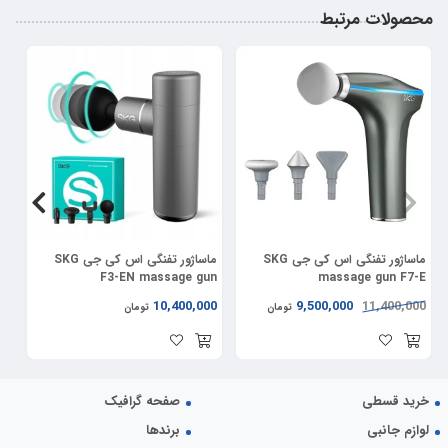
محصولات مرتبط
17%
ماساژور تفنگی اس کی جی SKG
ماساژور تفنگی اس کی جی SKG
ما
er
F3-EN massage gun
massage gun F7-E
00
10,400,000
9,500,000
11,400,000
تومان
تومان
خرید قسطی
صفحه گرافیک
لوازم جانبی
برندها