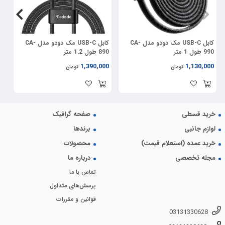
دارای تراشه هوشمند مستقل و جداگانه برای هر پورت خروجی
طراحی بسیار کوچک و قابل حمل
بهترین وسیله برای بکاپ گیری از فایل های موبایل و آیپد
قابلیت اتصال به انواع هارد دیسک، کیبورد، موس، انواع فلش، گیم پد و رم ریدر
کابل USB-C مک دودو مدل CA-
کابل USB-C مک دودو مدل CA-
کا
طراحی فوق العاده شیک و زیبا بدنه از آلیاژ روی
990 طول 1 متر
890 طول 1.2 متر
36 وات 
حداکثر شدت جریان خروجی 3 آمپر 60 واتی
00
1,390,000
1,130,000
تومان
تومان
سازگاری کامل با سیستم عامل اندروید و IOS ورژن 13 به بالا
خرید قسطی
صفحه گرافیک
لوازم جانبی
برندها
خرید عمده (استعلام قیمت)
محصولات
مجله تخصصی
درباره ما
تماس با ما
پرسش‌های متداول
قوانین و مقررات
03131330628