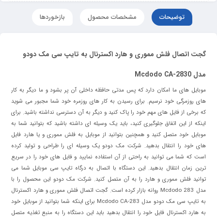
توضیحات
مشخصات محصول
بازخوردها
گجت اتصال فلش مموری و هارد اکسترنال به تایپ سی مک دودو
مدل Mcdodo CA-2830
موبایل های ما امکان دارد که پس مدتی حافظه داخلی آن پر بشود و ما دیگر به کار
های روزمرگی خود نرسیم. برای رسیدن به کار های روزمره خود شما مجبور می شوید
که برخی از فایل های مهم خود را پاک کنید و دیگر به آن دسترسی نداشته باشید. برای
اینکه از این اتفاق جلوگیری کنید، باید یک وسیله ای داشته باشید که بتوانید شما به
موبایل خود متصل کنید و همچنین بتوانید از موبایل به فلش مموری و یا هارد فایل
های خود را انتقال بدهید. شرکت مک دودو یک وسیله ای را طراحی و تولید کرده
است که شما می توانید به راحتی از آن استفاده نمایید و فایل های خود را در سریع
ترین زمان انتقال بدهید. این دستگاه با اتصال به درگاه تایپ سی موبایل شما می
توانید فلش مموری و هارد را به آن متصل کنید. شرکت مک دودو این محصول را با
مدل Mcdodo 283 روانه بازار کرده است. گجت اتصال فلش مموری و هارد اکسترنال
به تایپ سی مک دودو مدل Mcdodo CA-283 برای اینکه شما بتوانید از موبایل خود
به هارد اکسترنال فایل خود را انتقال بدهید باید این دستگاه را به منبع تغذیه متصل