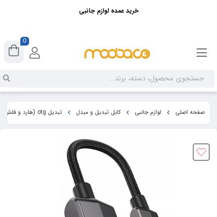
خرید عمده لوازم جانبی
0
صفحه اصلی
لوازم جانبی
کابل تبدیل و مبدل
تبدیل otg (هارد و فلش) تایپ سی به یو اس بی مک دودو Mcdodo CA-2830