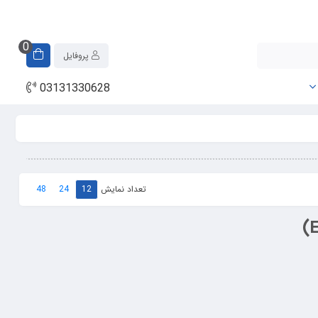
0
پروفایل
03131330628
تعداد نمایش
48
24
12