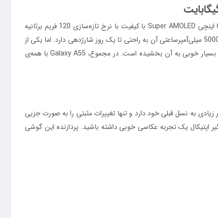
گوشی موبایل سامسونگ مدل Galaxy A55 نسخه‌ی به روزشده‌ی میان‌رده‌ی محبوب A54 محسوب می‌شود. این گوشی با بهره‌مندی از نمایشگر 6.6 اینچی Super AMOLED با کیفیت با نرخ تازه‌سازی 120 فریم برثانیه
یکی از بهترین نمایشگرهای میانرده را دارد. در بخش دوربین، رزولوشن 50 مگاپیکسلی و لرزشگیر اپتیکال تصاویر بسیار با کیفیتی ثبت می‌کند و باتری 5000 میلی‌آمپرساعتی آن به راحتی تا یک روز شارژدهی دارد. اما یکی از
مهمترین پیشرفت‌های این گوشی در بخش طراحی است و به قاب پشتی شیشه‌ای و فریم آلومینیومی مجهز شده است که علاوه بر زیبایی، استحکام بسیار خوبی به آن بخشیده است. در مجموع، Galaxy A55 با همه‌ی
و دوربین شباهت بسیار زیادی به نسل قبلی خود دارد و تنها تغییرات مثبتی را به صورت جزیی
گر سوپر امولد با وضوح بالا و نرخ نوسازی ۱۲۰ هرتز بهره ببرید و با دوربین ۵۰ مگاپیکسلی و لرزشگیر اپتیکال یک تجربه عکاسی خوبی داشته باشید. پردازنده این گوشی
نتظار شما نخواهد بود. این گوشی دارای قاب پشتی از جنس شیشه است که ظاهر
براق و زیبایی به آن داده است و در عین حال سبب شده به راحتی اثر انگشت و لکه روی آن قابل دیدن باشد. فریم این مدل آلومینیومی است که ظاهر شیکی دارد و آن را از نمونه ارزان‌تر سامسونگ A35 متمایز می‌کند.