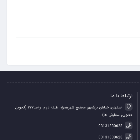
ی روی وجه سمت راست گوشی باشد. شاید این تغییر کوچکی باشد، اما
 در برابر نفوذ گرد و غبار و آب مقاوم می‌کند و با خیال راحت‌تری می‌توانید با آن کار کنید. این گوشی با داشتن وزن
ارتباط با ما
اصفهان، خیابان بزرگمهر، مجتمع شهرهمراه، طبقه دوم، واحد۲۲۷ (تحویل
حضوری سفارش ها)
03131330628
03131330628