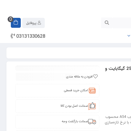
0
پروفایل
03131330628
گوشی موبایل سامسونگ مدل Galaxy A55 دو سیم کارت ظرفیت 256 گیگابایت و
افزودن به علاقه مندی
امکان خرید قسطی
ضمانت اصل بودن کالا
گوشی موبایل سامسونگ مدل Galaxy A55 نسخه‌ی به روزشده‌ی میان‌رده‌ی محبوب A54 محسوب
ضمانت بازگشت وجه
ز نمایشگر 6.6 اینچی Super AMOLED با کیفیت با نرخ تازه‌سازی