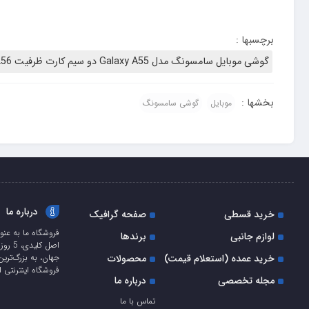
طراحی دوربین هم مانند گذشته به شکل سه جزیره مجزا به شکل ستونی
برچسبها :
۲۱۳ گرم گوشی سبکی نیست اما وزنش از محدوده استاندارد هم فراتر نمی‌رود. همین موضوع را می‌توان راجع به ضخامت ۸.۲ میلی‌متری هم بیان کرد.
گوشی موبایل سامسونگ مدل Galaxy A55 دو سیم کارت ظرفیت 256 گیگابایت و رم 12 گیگابایت در اصفهان
بخشها :
موبایل
گوشی سامسونگ
درباره ما
خرید قسطی
صفحه گرافیک
فروشگاه ما به عنو
لوازم جانبی
برندها
اصل ک
خرید عمده (استعلام قیمت)
محصولات
جهان، به بزرگ‌ترین
فروشگاه اینترنتی ا
مجله تخصصی
درباره ما
تماس با ما