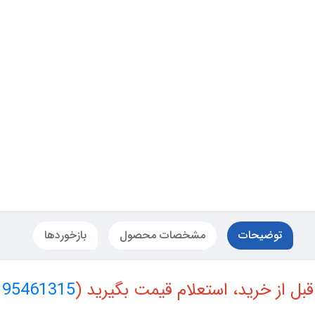
توضیحات
مشخصات محصول
بازخوردها
قبل از خرید، استعلام قیمت بگیرید (
195461315