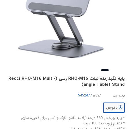
پایه نگهدارنده تبلت RHO-M16 رسی (Recci RHO-M16 Multi-
angle Tablet Stand)
برند:
رسی
کدکالا:
ناموجود
* پایه چرخش 360 درجه آزادانه، تاشو، نازک و آسان برای ذخیره سازی
* تنظیم زاویه دید 180 درجه
* کاهش صدای فشار در حین چرخش