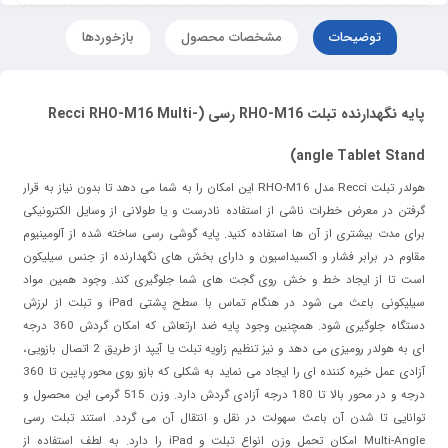
توضیحات
مشخصات محصول
بازخوردها
پایه نگهدارنده تبلت RHO-M16 رسی (Recci RHO-M16 Multi-
angle Tablet Stand)
هولدر تبلت Recci مدل RHO-M16 این امکان را به شما می دهد تا بدون نیاز به قرار
گرفتن در معرض خطرات ناشی از استفاده نادرست و یا طولانی از وسایل الکترونیکی
برای مدت بیشتری از آن ها استفاده کنید. پایه گوشی رسی ساخته شده از آلومینیوم
مقاوم در برابر فشار و اکسیداسیون و دارای بخش های نگهدارنده از جنس سیلیکون
است تا از ایجاد خط و خش روی گجت های شما جلوگیری کند. وجود همین مواد
سیلیکونی باعث می شود در هنگام تماس با سطح پشتی iPad و تبلت از لرزش
دستگاه جلوگیری شود. همچنین وجود پایه ضد ارتعاش که امکان گردش 360 درجه
ای به هولدر رومیزی می دهد و نیز تنظیم زاویه تبلت یا آیپد از طریق 2 اتصال بازویی،
آزادی عمل خیره کننده ای را ایجاد می نماید به شکلی که بازو روی محور پایین تا 360
درجه و در محور بالا تا 180 درجه آزادی گردش دارد. وزن 515 گرمی این محصول و
توانایی تا شدن آن باعث سهولت در نقل و انتقال آن می گردد. استند تبلت رسی
Multi-Angle امکان تحمل وزن انواع تبلت و iPad را دارد. به لطف استفاده از