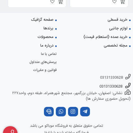
خرید قسطی
صفحه گرافیک
لوازم جانبی
برندها
خرید عمده (استعلام قیمت)
محصولات
مجله تخصصی
درباره ما
تماس با ما
پرسش‌های متداول
قوانین و مقررات
03131330628
03131330628
نشانی: اصفهان، خیابان بزرگمهر، مجتمع شهرهمراه، طبقه دوم، واحد۲۲۷
(تحویل حضوری سفارش ها)
تمامی حقوق متعلق به فروشگاه موباکو می باشد
فروشگاه ساخته شده با شاپفا