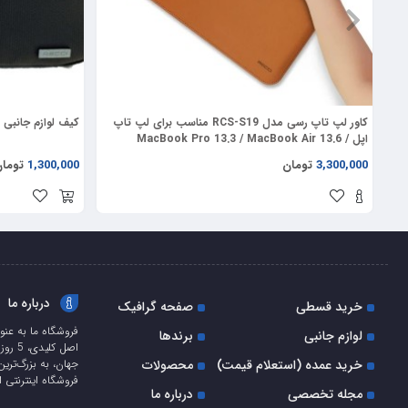
بسته کردن درپوش لنز از یک درپوش با اتصال لولا استفاده کرده است.
کاور لپ تاپ رسی مدل RCS-S19 مناسب برای لپ تاپ
کیف لوازم جانبی رسی 
اپل MacBook Pro 13.3 / MacBook Air 13.6 /
MacBook Pro 14.2
3,300,000
تومان
1,300,000
توما
درپوش لنز در قاب نیلکین مدل camshield prop leather
کمپانی نیلکین در این طراحی جدید به جای مکانیزم کشویی از لولا برای 
درباره ما
خرید قسطی
صفحه گرافیک
فروشگاه ما به عنو
لوازم جانبی
برندها
اصل ک
خرید عمده (استعلام قیمت)
محصولات
جهان، به بزرگ‌ترین
ساختار قاب prop leather
فروشگاه اینترنتی ا
مجله تخصصی
درباره ما