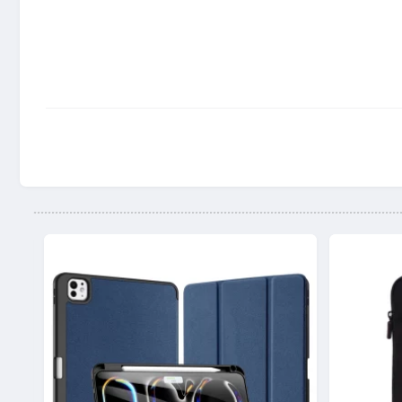
 گوشی از ترکیب چهار متریال چرم، پلی کربنات، تی پی یو و فلز (قسمت مربوط به دوربین) ساخته شده است. کلیت کاور از TPU و PC با کیفیت و سازگار با محیط زیست تولید شده و قسمت دوربین پشت، از
با گوشی را برای کاربر راحت تر کرد.
، دوربین و لبه‌های آن از ضربه و خط و خش در امان خواهند بود. این قاب گوشی iPhone 15 Pro Max، دارای جنسی بسیار مرغوب می باشد که هم ظاهر بسیار زیبایی دارد و هم اینکه تا
د. هرچند که این قاب تنوع رنگ کمی دارد، با این حال رنگ‌ بندی عرضه شده برای آن خاص