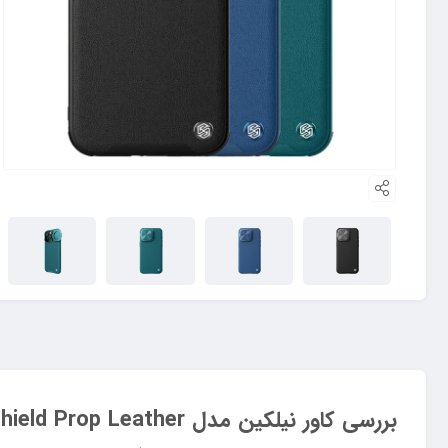
بررسی کاور نیلکین مدل Camshield Prop Leather مناسب برای گوشی موبایل اپل iPhone 15 Pro Max