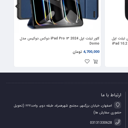
ت بالا از انواع قاب های درپوش لنزدار کمپانی نیلکین می باشد که به جای استفاده از مکانیزم کشویی برای باز و
RC مناسب برای تبلت اپل
کاور تبلت اپل iPad Pro ۱۳ 2024 دوکس دوکیس مدل
2024
Domo
iPad 10.2 
4,700,000
تومان
0,000
ن پایه با زوایای مختلف برای استند گوشی مورد استفاده قرار بگیرد.
ارتباط با ما
اصفهان، خیابان بزرگمهر، مجتمع شهرهمراه، طبقه دوم، واحد۲۲۷ (تحویل
حضوری سفارش ها)
03131330628