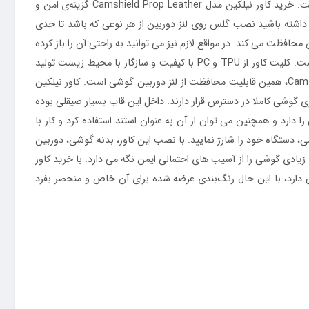
دوست دارید به‌ صورت هم‌ زمان هم از بدنه گوشی و هم از لنز دوربین آن محافظت کنید. انتخاب یک قاب از میان گزینه‌های مختلف کار مشکلی است. خرید کاور نیلکین مدل Camshield Prop Leather گزینه‌ی امن و
ر داشته باشید نصب گلس روی لنز دوربین از هر نوعی که باشد تا حدی
ت می‌ کند. در مواقع لازم نیز می‌ توانید به‌ راحتی آن را باز کرده
و به عنوان استند از آن استفاده کنید. این کاور گوشی از ترکیب چهار متریال چرم، پلی کربنات، تی پی یو و فلز قسمت مربوط به دوربین ساخته شده است. کلیت کاور از TPU و PC با کیفیت و سازگار با محیط زیست تولید
شده و قسمت دوربین پشت، از آلیاژ بسیار با کیفیتی طراحی و ساخته شده است. اصلی‌ترین دلیل نام گرفتن کاور نیلکین مدل Camshield Prop Leather، همین قابلیت محافظت از لنز دوربین گوشی است. کاور نیلکین
کر و هندزفری گوشی کاملا در دسترس قرار دارند. داخل این قاب بسیار صیقلی بوده
رد و همچنین می توان از آن به عنوان استند استفاده کرد و کار با
ی، دستگاه خود را شارژ نمایید. با نصب این کاور، بدنه گوشی، دوربین
زیادی گوشی را از آسیب های احتمالی ایمن نگه می دارد. با خرید کاور
 تنوع رنگ کمی دارد، با این حال رنگ‌بندی عرضه شده برای آن خاص و منحصر بفرد
دوست دارید به‌صورت هم‌زمان هم از بدنه گوشی و هم از لنز دوربین آن محافظت کنید؟ خرید قاب چرمی نیلکین گوشی اپل آیفون iPhone 15 Pro Max گزینه‌ی امن و مناسب برای اسمارت فون شما خواهد بود. اگر
ر نوعی که باشد تا حدی کیفیت دوربین را کاهش خواهد داد. این کاور
راحتی آن را باز کرده و به عنوان استند از آن استفاده کنید. این قاب