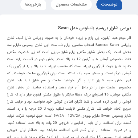
توضیحات
مشخصات محصول
بازخوردها
بررسی شارژر بی‌سیم باسئوس مدل Swan
اگر میخواهید آیفون، اپل واچ و ایرپاد خودتان را به صورت وایرلس شارژ کنید، شارژر
وایرلس Baseus Swan انتخاب مناسبی برای شماست. این شارژر بیسوس دارای سه
بخش است. یک بخش شارژر مگنتی برای شارژ موبایل است که این خاصیت مگنتی
فقط مخصوص گوشی های آیفون 12 به بالا است. بخش دوم در قسمت پایه است
که پد شارژ جهت قرارگیری ایرپاد است که مناسب ایرپاد 2 به بالا و یا قرارگیری یک
گوشی دیگر است. و بخش سوم یک استند است برای قرارگیری ساعت هوشمند. که
این بخش سوم شارژر ندارد و اگر بخواهید ساعت را هم شارژ کنید باید شارژر
مخصوص ساعت خود را در داخل آن قرار دهید و استفاده نمایید. در بخش شارژر
مگنتی موبایل، 16 آهنربای بزرگ دقیقا سازگار با ماژول مگنتی آیفون قرار دارد که شارژ
گوشی را ایمن کرده است و شما نگران افتادن گوشی خود نخواهید بود و فرآیند شارژ
سریع انجام خواهد شد. شارژر مگنتی قابلیت تنظیم زاویه تا 20 درجه را دارد. استند
شارژ بیسوس Swan دارای ورودی 9V/2A , 12V/2A است. طبق توصیه شرکت تولید
کننده برای استفاده از آن باید از آداپتور با خروجی 20 وات به بالا حتما استفاده کنید.
و در صورت استفاده از توان کمتر قابل استفاده نخواهد بود. حداکثر توان خروجی
استند شارژ بیسوس 15 وات است اما در صورتی که از پد مگنتی و پد شارژ روی پایه