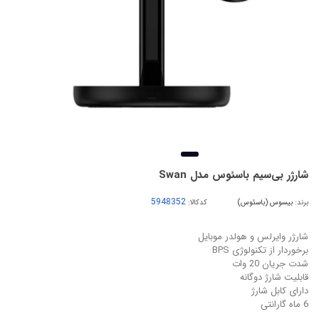
شارژر بی‌سیم باسئوس مدل Swan
برند:
بیسوس (باسئوس)
کدکالا:
شارژر وایرلس و هولدر موبایل
برخوردار از تکنولوژی BPS
شدت جریان 20 وات
قابلیت شارژ دوگانه
دارای کابل شارژ
6 ماه گارانتی